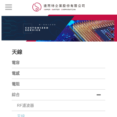
天線
電容
電感
電阻
綜合
RF濾波器
天線